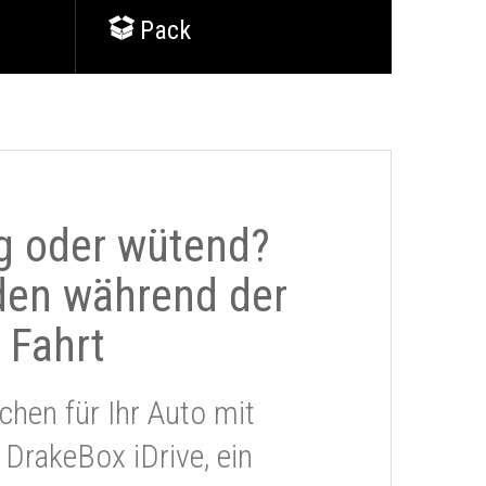
Pack
g oder wütend?
den während der
Fahrt
chen für Ihr Auto mit
 DrakeBox iDrive, ein