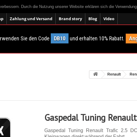
 verbessern. Durch die Nutzung unserer Website erklären sich die Verwendun
ap
Zahlung und Versand
Brand story
Blog
Video
erwenden Sie den Code
DB10
und erhalten 10% Rabatt.
Ang
Renault
Rena
Gaspedal Tuning Renault 
Gaspedal Tuning Renault Trafic 2.5 D
Kleinwagen direkt während der Fahrt.