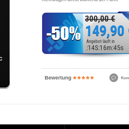
300,00 €
149,90
Angebot läuft in
:
14
S
:
16
m
:
43
s
Bewertung
Kund