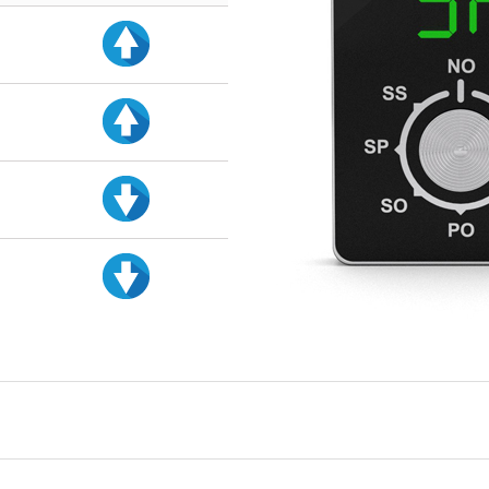
d
d
d
d