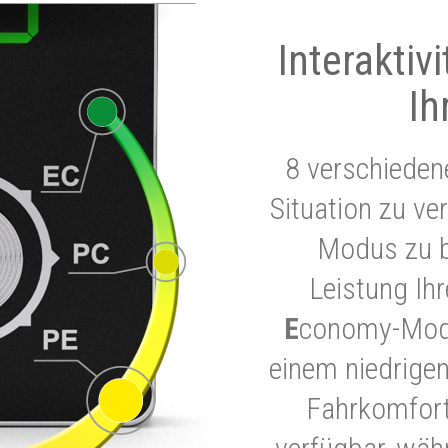
Interaktiv
Ih
8 verschieden
Situation zu ve
Modus zu b
Leistung Ih
E
conomy-Modu
einem niedrigen
Fahrkomfort.