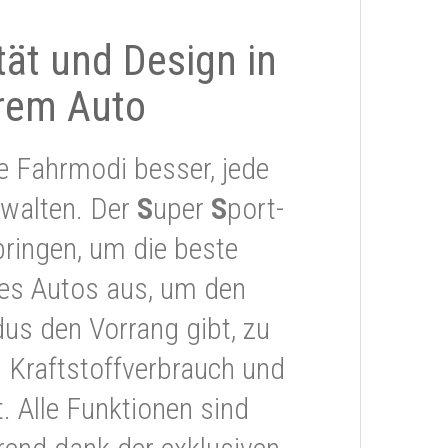
ität und Design in
rem Auto
e Fahrmodi besser, jede
rwalten. Der
S
uper
S
port-
ringen, um die beste
res Autos aus, um den
s den Vorrang gibt, zu
 Kraftstoffverbrauch und
 Alle Funktionen sind