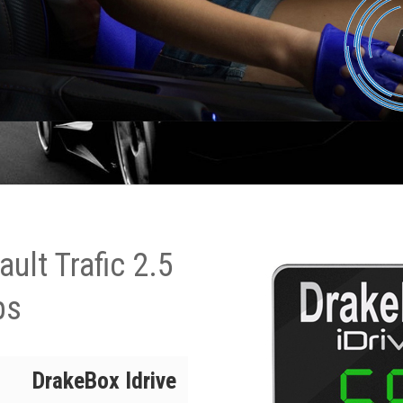
ult Trafic 2.5
ps
DrakeBox Idrive