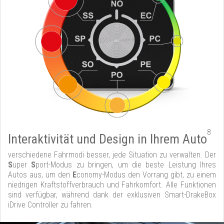
8
Interaktivität und Design in Ihrem Auto
verschiedene Fahrmodi besser, jede Situation zu verwalten. Der
S
uper
S
port-Modus zu bringen, um die beste Leistung Ihres
Autos aus, um den
E
conomy-Modus den Vorrang gibt, zu einem
niedrigen Kraftstoffverbrauch und Fahrkomfort. Alle Funktionen
sind verfügbar, während dank der exklusiven Smart-DrakeBox
iDrive Controller zu fahren.