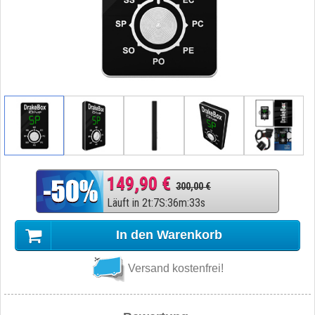
149,90 €
300,00 €
Läuft in
2
t
:
7
S
:
36
m
:
32
s
In den Warenkorb
Versand kostenfrei!