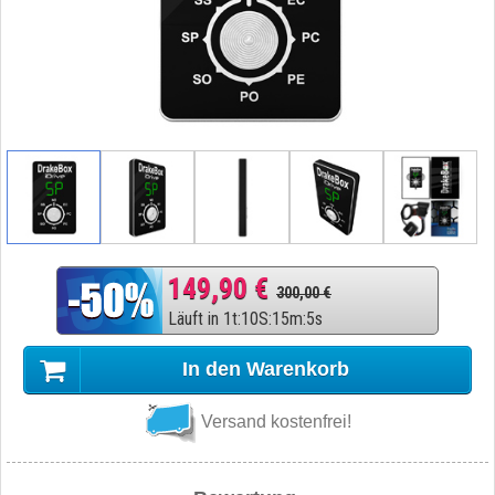
149,90 €
300,00 €
Läuft in
1
t
:
10
S
:
15
m
:
4
s
In den Warenkorb
Versand kostenfrei!