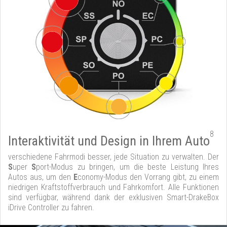
8
Interaktivität und Design in Ihrem Auto
verschiedene Fahrmodi besser, jede Situation zu verwalten. Der
S
uper
S
port-Modus zu bringen, um die beste Leistung Ihres
Autos aus, um den
E
conomy-Modus den Vorrang gibt, zu einem
niedrigen Kraftstoffverbrauch und Fahrkomfort. Alle Funktionen
sind verfügbar, während dank der exklusiven Smart-DrakeBox
iDrive Controller zu fahren.