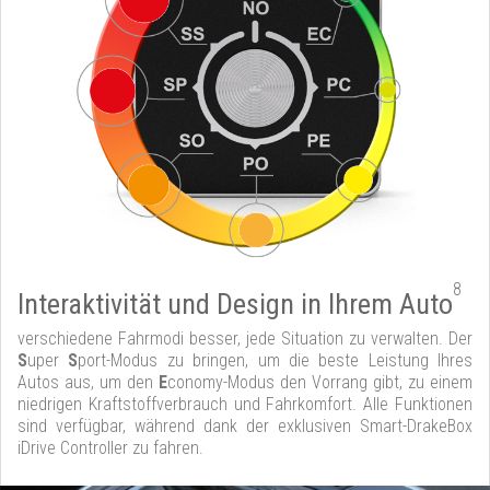
8
Interaktivität und Design in Ihrem Auto
verschiedene Fahrmodi besser, jede Situation zu verwalten. Der
S
uper
S
port-Modus zu bringen, um die beste Leistung Ihres
Autos aus, um den
E
conomy-Modus den Vorrang gibt, zu einem
niedrigen Kraftstoffverbrauch und Fahrkomfort. Alle Funktionen
sind verfügbar, während dank der exklusiven Smart-DrakeBox
iDrive Controller zu fahren.