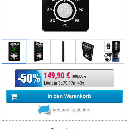
149,90 €
300,00 €
Läuft in
3
t
:
7
S
:
17
m
:
42
s
In den Warenkorb
Versand kostenfrei!