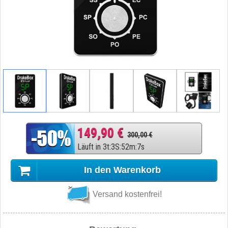
149,90 €
300,00 €
Läuft in
3
t
:
3
S
:
52
m
:
6
s
In den Warenkorb
Versand kostenfrei!