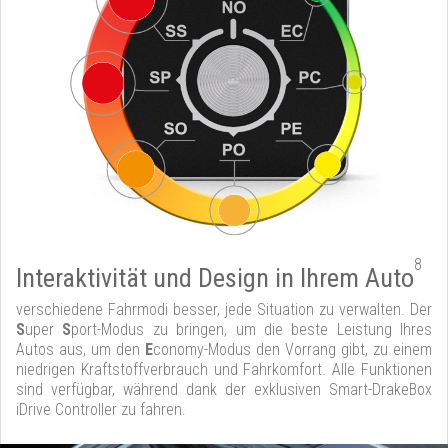
8
Interaktivität und Design in Ihrem Auto
verschiedene Fahrmodi besser, jede Situation zu verwalten. Der
S
uper
S
port-Modus zu bringen, um die beste Leistung Ihres
Autos aus, um den
E
conomy-Modus den Vorrang gibt, zu einem
niedrigen Kraftstoffverbrauch und Fahrkomfort. Alle Funktionen
sind verfügbar, während dank der exklusiven Smart-DrakeBox
iDrive Controller zu fahren.