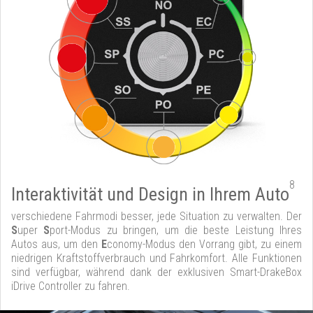
8
Interaktivität und Design in Ihrem Auto
verschiedene Fahrmodi besser, jede Situation zu verwalten. Der
S
uper
S
port-Modus zu bringen, um die beste Leistung Ihres
Autos aus, um den
E
conomy-Modus den Vorrang gibt, zu einem
niedrigen Kraftstoffverbrauch und Fahrkomfort. Alle Funktionen
sind verfügbar, während dank der exklusiven Smart-DrakeBox
iDrive Controller zu fahren.