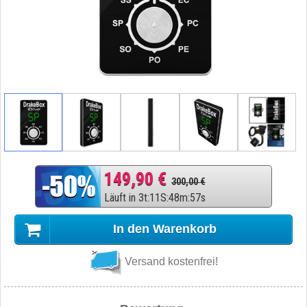
149,90 €
300,00 €
Läuft in
3
t
:
11
S
:
48
m
:
56
s
In den Warenkorb
Versand kostenfrei!