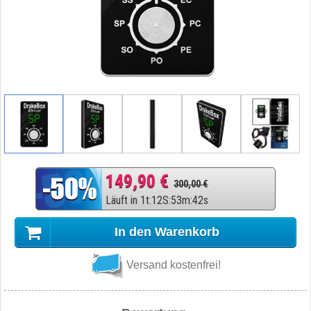
149,90 €
300,00 €
Läuft in
1
t
:
12
S
:
53
m
:
41
s
In den Warenkorb
Versand kostenfrei!