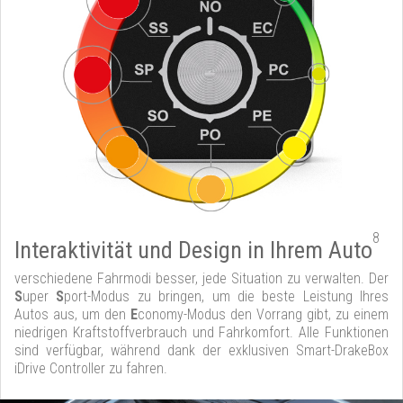
8
Interaktivität und Design in Ihrem Auto
verschiedene Fahrmodi besser, jede Situation zu verwalten. Der
S
uper
S
port-Modus zu bringen, um die beste Leistung Ihres
Autos aus, um den
E
conomy-Modus den Vorrang gibt, zu einem
niedrigen Kraftstoffverbrauch und Fahrkomfort. Alle Funktionen
sind verfügbar, während dank der exklusiven Smart-DrakeBox
iDrive Controller zu fahren.