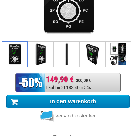
149,90 €
300,00 €
Läuft in
3
t
:
18
S
:
40
m
:
53
s
In den Warenkorb
Versand kostenfrei!