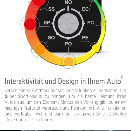
8
Interaktivität und Design in Ihrem Auto
verschiedene Fahrmodi besser, jede Situation zu verwalten. Der
S
uper
S
port-Modus zu bringen, um die beste Leistung Ihres
Autos aus, um den
E
conomy-Modus den Vorrang gibt, zu einem
niedrigen Kraftstoffverbrauch und Fahrkomfort. Alle Funktionen
sind verfügbar, während dank der exklusiven Smart-DrakeBox
iDrive Controller zu fahren.