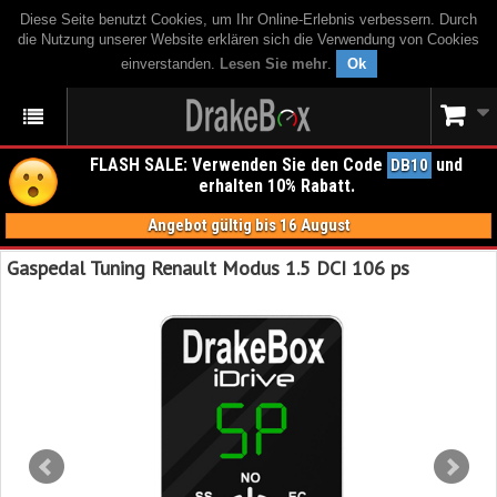
Diese Seite benutzt Cookies, um Ihr Online-Erlebnis verbessern. Durch
die Nutzung unserer Website erklären sich die Verwendung von Cookies
einverstanden.
Lesen Sie mehr
.
Ok
FLASH SALE: Verwenden Sie den Code
und
DB10
erhalten 10% Rabatt.
Angebot gültig bis 16 August
Gaspedal Tuning Renault Modus 1.5 DCI 106 ps