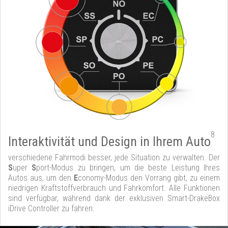
8
Interaktivität und Design in Ihrem Auto
verschiedene Fahrmodi besser, jede Situation zu verwalten. Der
S
uper
S
port-Modus zu bringen, um die beste Leistung Ihres
Autos aus, um den
E
conomy-Modus den Vorrang gibt, zu einem
niedrigen Kraftstoffverbrauch und Fahrkomfort. Alle Funktionen
sind verfügbar, während dank der exklusiven Smart-DrakeBox
iDrive Controller zu fahren.