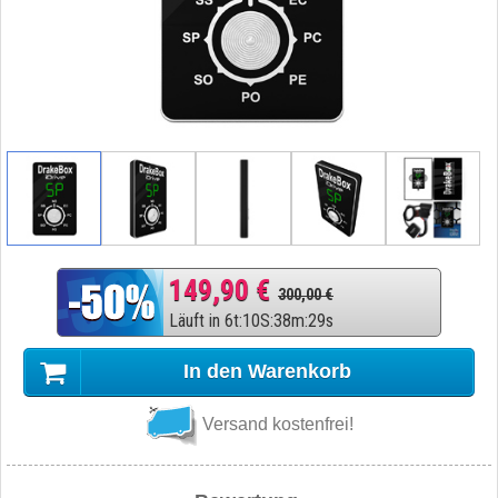
149,90 €
300,00 €
Läuft in
6
t
:
10
S
:
38
m
:
28
s
In den Warenkorb
Versand kostenfrei!