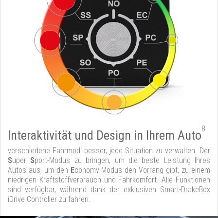
8
Interaktivität und Design in Ihrem Auto
verschiedene Fahrmodi besser, jede Situation zu verwalten. Der
S
uper
S
port-Modus zu bringen, um die beste Leistung Ihres
Autos aus, um den
E
conomy-Modus den Vorrang gibt, zu einem
niedrigen Kraftstoffverbrauch und Fahrkomfort. Alle Funktionen
sind verfügbar, während dank der exklusiven Smart-DrakeBox
iDrive Controller zu fahren.