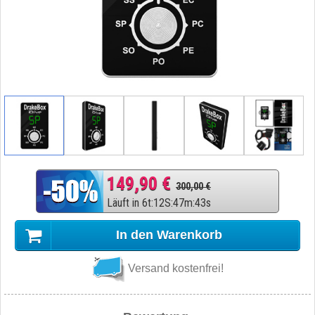
149,90 €
300,00 €
Läuft in
6
t
:
12
S
:
47
m
:
42
s
In den Warenkorb
Versand kostenfrei!