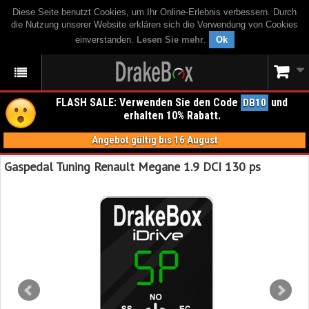
Diese Seite benutzt Cookies, um Ihr Online-Erlebnis verbessern. Durch
die Nutzung unserer Website erklären sich die Verwendung von Cookies
einverstanden.
Lesen Sie mehr
.
Ok
FLASH SALE: Verwenden Sie den Code
und
DB10
erhalten 10% Rabatt.
Angebot gültig bis 16 August
Gaspedal Tuning Renault Megane 1.9 DCI 130 ps