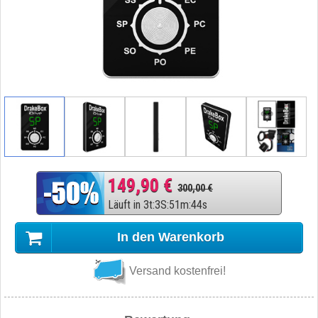
149,90 €
300,00 €
Läuft in
3
t
:
3
S
:
51
m
:
43
s
In den Warenkorb
Versand kostenfrei!