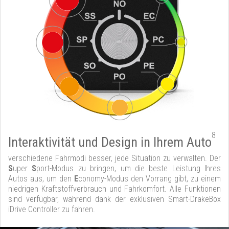
8
Interaktivität und Design in Ihrem Auto
verschiedene Fahrmodi besser, jede Situation zu verwalten. Der
S
uper
S
port-Modus zu bringen, um die beste Leistung Ihres
Autos aus, um den
E
conomy-Modus den Vorrang gibt, zu einem
niedrigen Kraftstoffverbrauch und Fahrkomfort. Alle Funktionen
sind verfügbar, während dank der exklusiven Smart-DrakeBox
iDrive Controller zu fahren.