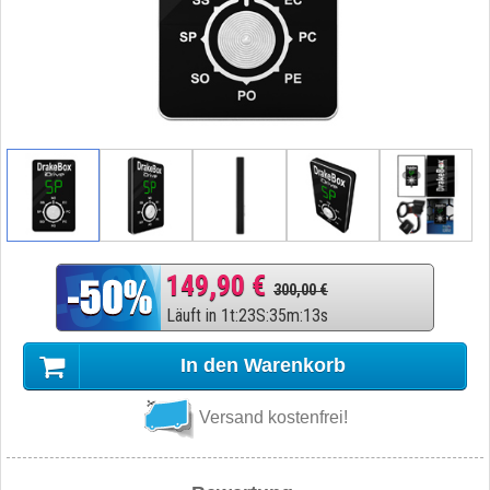
149,90 €
300,00 €
Läuft in
1
t
:
23
S
:
35
m
:
12
s
In den Warenkorb
Versand kostenfrei!