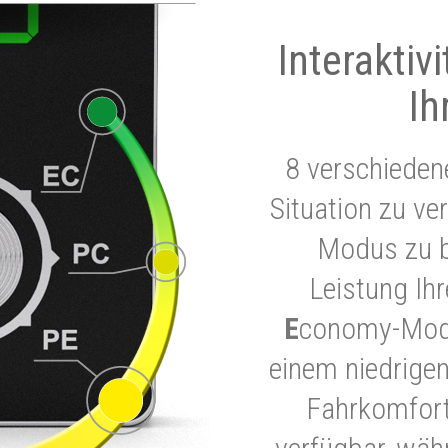
Interaktiv
Ih
8 verschieden
Situation zu ve
Modus zu b
Leistung Ih
E
conomy-Modu
einem niedrigen
Fahrkomfort.