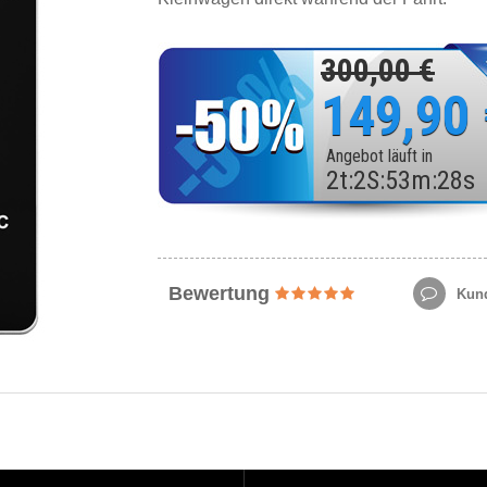
300,00 €
149,90
Angebot läuft in
2
t
:
2
S
:
53
m
:
26
s
Bewertung
Kund