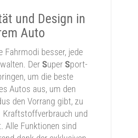
ität und Design in
rem Auto
e Fahrmodi besser, jede
rwalten. Der
S
uper
S
port-
ringen, um die beste
res Autos aus, um den
s den Vorrang gibt, zu
 Kraftstoffverbrauch und
 Alle Funktionen sind