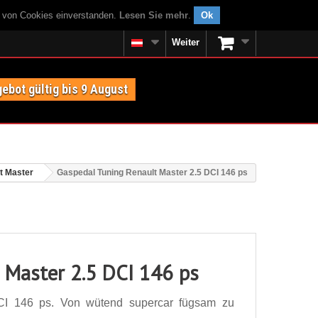
g von Cookies einverstanden.
Lesen Sie mehr
.
Ok
Weiter
ebot gültig bis 9 August
t Master
Gaspedal Tuning Renault Master 2.5 DCI 146 ps
 Master 2.5 DCI 146 ps
CI 146 ps. Von wütend supercar fügsam zu