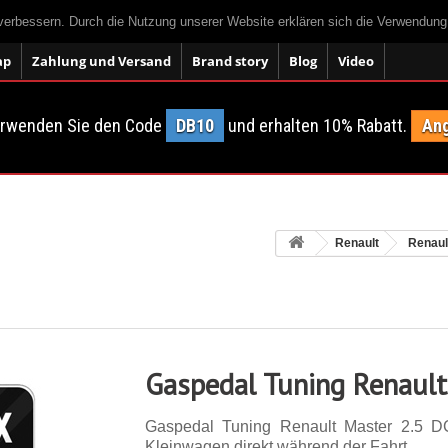
 verbessern. Durch die Nutzung unserer Website erklären sich die Verwendun
ap
Zahlung und Versand
Brand story
Blog
Video
erwenden Sie den Code
DB10
und erhalten 10% Rabatt.
Ang
Renault
Renaul
Gaspedal Tuning Renault
Gaspedal Tuning Renault Master 2.5 D
Kleinwagen direkt während der Fahrt.