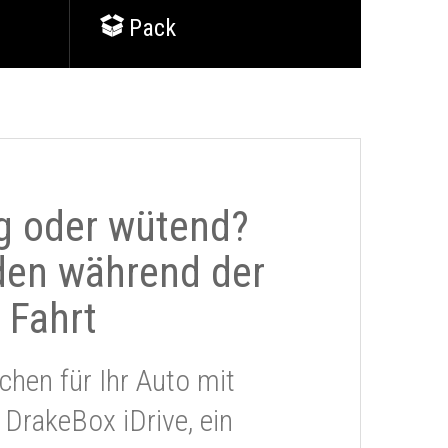
Pack
g oder wütend?
den während der
Fahrt
chen für Ihr Auto mit
 DrakeBox iDrive, ein