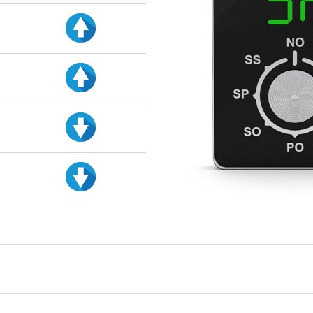
d
d
d
d