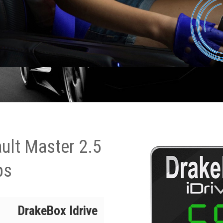
ult Master 2.5
ps
DrakeBox Idrive