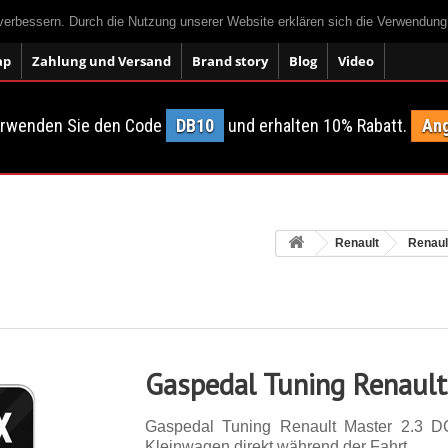
 verbessern. Durch die Nutzung unserer Website erklären sich die Verwendun
ap
Zahlung und Versand
Brand story
Blog
Video
erwenden Sie den Code
DB10
und erhalten 10% Rabatt.
Ang
Renault
Renaul
Gaspedal Tuning Renault
Gaspedal Tuning Renault Master 2.3 D
Kleinwagen direkt während der Fahrt.