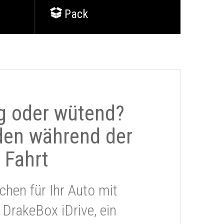
Pack
g oder wütend?
den während der
Fahrt
chen für Ihr Auto mit
 DrakeBox iDrive, ein