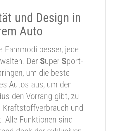
ität und Design in
rem Auto
e Fahrmodi besser, jede
rwalten. Der
S
uper
S
port-
ringen, um die beste
res Autos aus, um den
s den Vorrang gibt, zu
 Kraftstoffverbrauch und
 Alle Funktionen sind