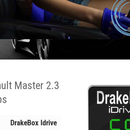
ult Master 2.3
ps
DrakeBox Idrive