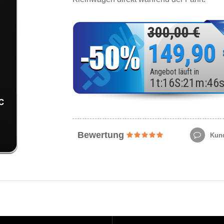
300,00 €
149,90
Angebot läuft in
1
t
:
16
S
:
21
m
:
44
Bewertung
Kund