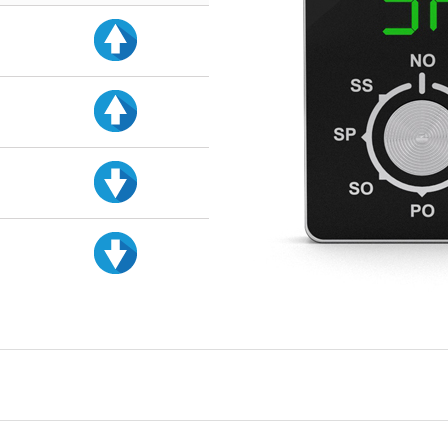
d
d
d
d