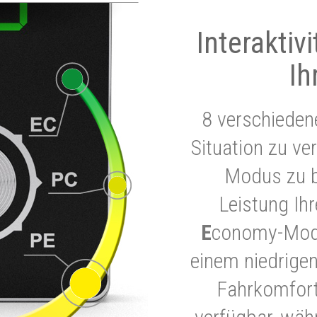
Interaktiv
Ih
8 verschieden
Situation zu ve
Modus zu b
Leistung Ih
E
conomy-Modu
einem niedrigen
Fahrkomfort.