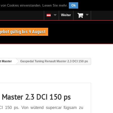
g von Cookies einverstanden.
Lesen Sie mehr
.
Ok
Weiter
ebot gültig bis 9 August
t Master
Gaspedal Tuning Renault Master 2.3 DCI 150 ps
 Master 2.3 DCI 150 ps
CI 150 ps. Von wütend supercar fügsam zu