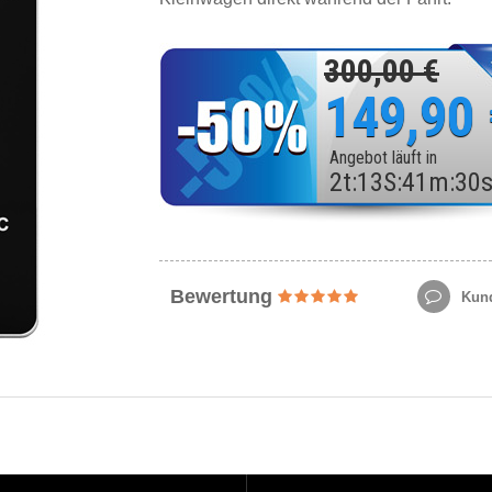
300,00 €
149,90
Angebot läuft in
2
t
:
13
S
:
41
m
:
28
Bewertung
Kund