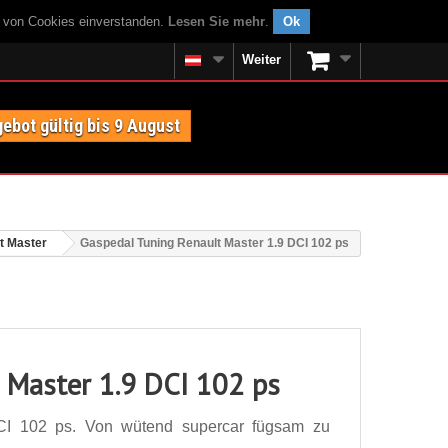
g von Cookies einverstanden.
Lesen Sie mehr
.
Ok
Weiter
ebot gültig bis 9 August
t Master
Gaspedal Tuning Renault Master 1.9 DCI 102 ps
 Master 1.9 DCI 102 ps
CI 102 ps. Von wütend supercar fügsam zu