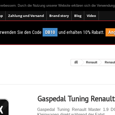
 verbessern. Durch die Nutzung unserer Website erklären sich die Verwendun
ap
Zahlung und Versand
Brand story
Blog
Video
erwenden Sie den Code
DB10
und erhalten 10% Rabatt.
Ang
Renault
Renaul
Gaspedal Tuning Renault
Gaspedal Tuning Renault Master 1.9 D
Kleinwagen direkt während der Fahrt.