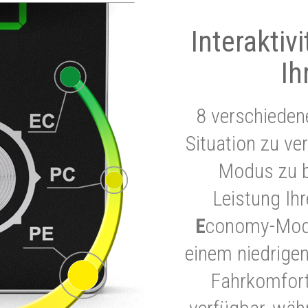
Interaktiv
Ih
8 verschieden
Situation zu ve
Modus zu b
Leistung Ih
E
conomy-Modu
einem niedrigen
Fahrkomfort.