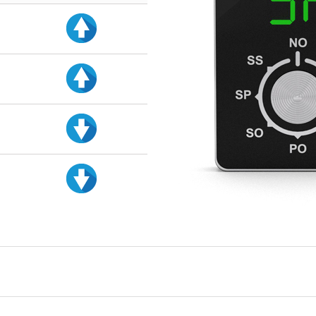
d
d
d
d