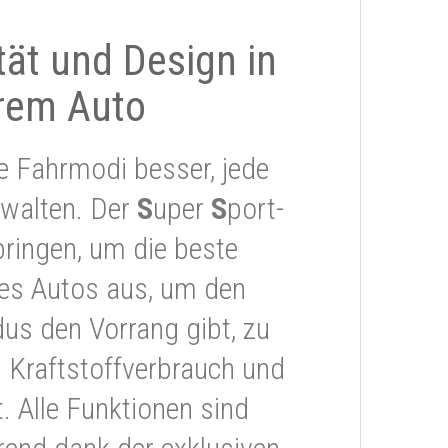
ität und Design in
rem Auto
e Fahrmodi besser, jede
rwalten. Der
S
uper
S
port-
ringen, um die beste
res Autos aus, um den
s den Vorrang gibt, zu
 Kraftstoffverbrauch und
 Alle Funktionen sind