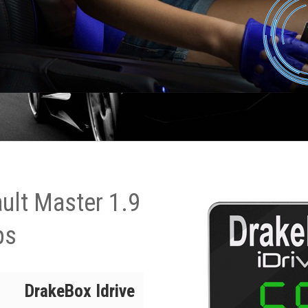
ult Master 1.9
ps
DrakeBox Idrive