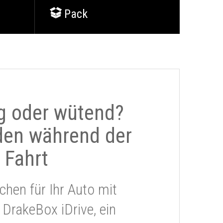
Pack
g oder wütend?
den während der
Fahrt
chen für Ihr Auto mit
 DrakeBox iDrive, ein