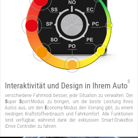
8
Interaktivität und Design in Ihrem Auto
verschiedene Fahrmodi besser, jede Situation zu verwalten. Der
S
uper
S
port-Modus zu bringen, um die beste Leistung Ihres
Autos aus, um den
E
conomy-Modus den Vorrang gibt, zu einem
niedrigen Kraftstoffverbrauch und Fahrkomfort. Alle Funktionen
sind verfügbar, während dank der exklusiven Smart-DrakeBox
iDrive Controller zu fahren.