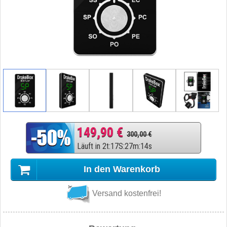
149,90 €
300,00 €
Läuft in
2
t
:
17
S
:
27
m
:
13
s
In den Warenkorb
Versand kostenfrei!