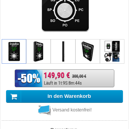
149,90 €
300,00 €
Läuft in
1
t
:
9
S
:
8
m
:
43
s
In den Warenkorb
Versand kostenfrei!