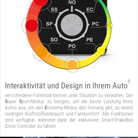
8
Interaktivität und Design in Ihrem Auto
verschiedene Fahrmodi besser, jede Situation zu verwalten. Der
S
uper
S
port-Modus zu bringen, um die beste Leistung Ihres
Autos aus, um den
E
conomy-Modus den Vorrang gibt, zu einem
niedrigen Kraftstoffverbrauch und Fahrkomfort. Alle Funktionen
sind verfügbar, während dank der exklusiven Smart-DrakeBox
iDrive Controller zu fahren.