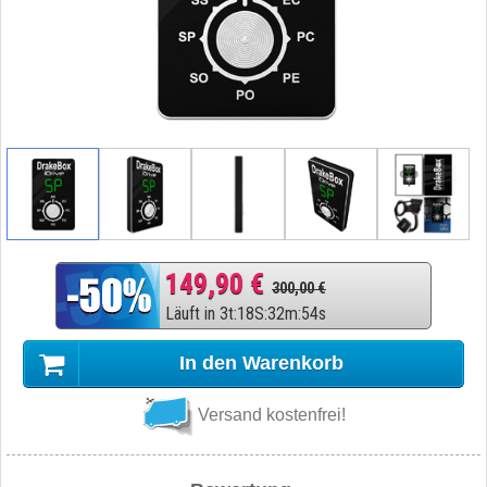
149,90 €
300,00 €
Läuft in
3
t
:
18
S
:
32
m
:
53
s
In den Warenkorb
Versand kostenfrei!