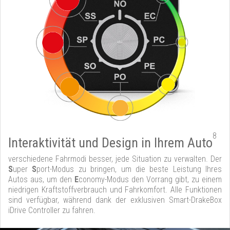
8
Interaktivität und Design in Ihrem Auto
verschiedene Fahrmodi besser, jede Situation zu verwalten. Der
S
uper
S
port-Modus zu bringen, um die beste Leistung Ihres
Autos aus, um den
E
conomy-Modus den Vorrang gibt, zu einem
niedrigen Kraftstoffverbrauch und Fahrkomfort. Alle Funktionen
sind verfügbar, während dank der exklusiven Smart-DrakeBox
iDrive Controller zu fahren.