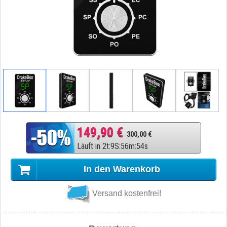
149,90 €
300,00 €
Läuft in
2
t
:
9
S
:
56
m
:
53
s
In den Warenkorb
Versand kostenfrei!