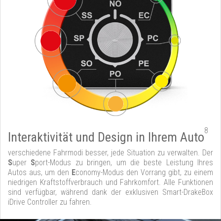
8
Interaktivität und Design in Ihrem Auto
verschiedene Fahrmodi besser, jede Situation zu verwalten. Der
S
uper
S
port-Modus zu bringen, um die beste Leistung Ihres
Autos aus, um den
E
conomy-Modus den Vorrang gibt, zu einem
niedrigen Kraftstoffverbrauch und Fahrkomfort. Alle Funktionen
sind verfügbar, während dank der exklusiven Smart-DrakeBox
iDrive Controller zu fahren.