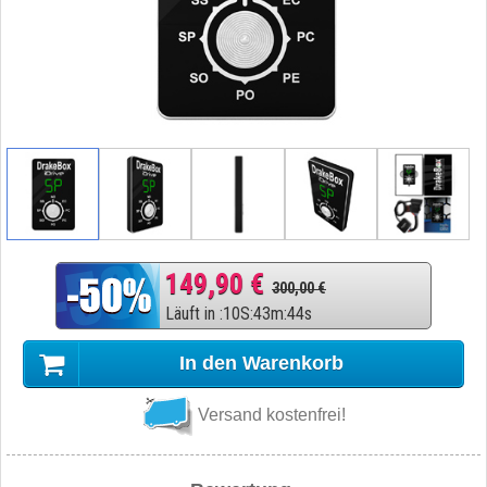
149,90 €
300,00 €
Läuft in
:
10
S
:
43
m
:
43
s
In den Warenkorb
Versand kostenfrei!