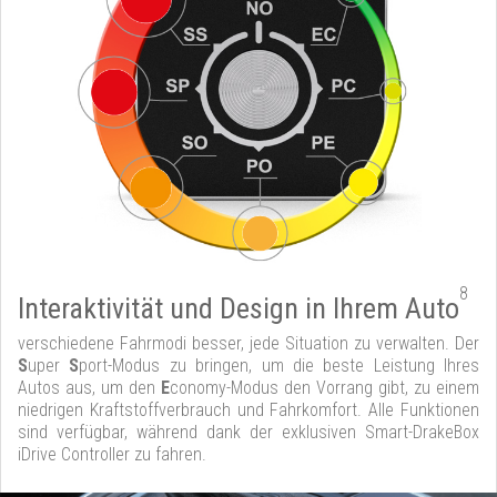
8
Interaktivität und Design in Ihrem Auto
verschiedene Fahrmodi besser, jede Situation zu verwalten. Der
S
uper
S
port-Modus zu bringen, um die beste Leistung Ihres
Autos aus, um den
E
conomy-Modus den Vorrang gibt, zu einem
niedrigen Kraftstoffverbrauch und Fahrkomfort. Alle Funktionen
sind verfügbar, während dank der exklusiven Smart-DrakeBox
iDrive Controller zu fahren.