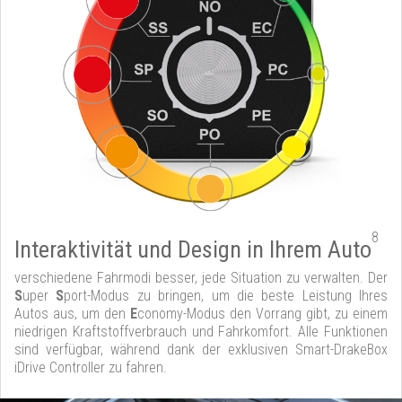
8
Interaktivität und Design in Ihrem Auto
verschiedene Fahrmodi besser, jede Situation zu verwalten. Der
S
uper
S
port-Modus zu bringen, um die beste Leistung Ihres
Autos aus, um den
E
conomy-Modus den Vorrang gibt, zu einem
niedrigen Kraftstoffverbrauch und Fahrkomfort. Alle Funktionen
sind verfügbar, während dank der exklusiven Smart-DrakeBox
iDrive Controller zu fahren.