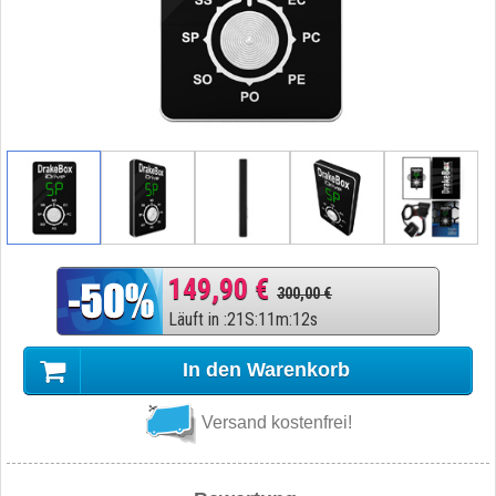
149,90 €
300,00 €
Läuft in
:
21
S
:
11
m
:
11
s
In den Warenkorb
Versand kostenfrei!