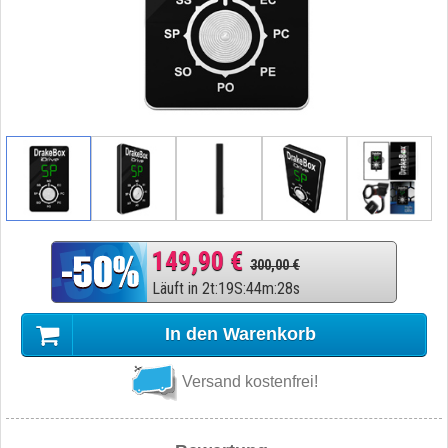
149,90 €
300,00 €
Läuft in
2
t
:
19
S
:
44
m
:
27
s
In den Warenkorb
Versand kostenfrei!