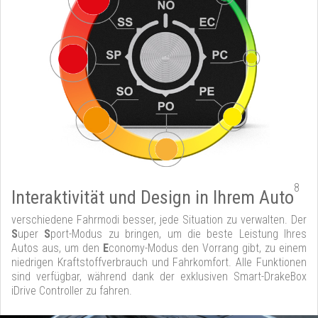
8
Interaktivität und Design in Ihrem Auto
verschiedene Fahrmodi besser, jede Situation zu verwalten. Der
S
uper
S
port-Modus zu bringen, um die beste Leistung Ihres
Autos aus, um den
E
conomy-Modus den Vorrang gibt, zu einem
niedrigen Kraftstoffverbrauch und Fahrkomfort. Alle Funktionen
sind verfügbar, während dank der exklusiven Smart-DrakeBox
iDrive Controller zu fahren.