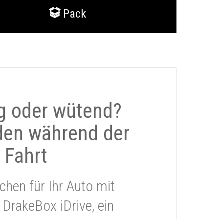
Pack
g oder wütend?
den während der
Fahrt
chen für Ihr Auto mit
 DrakeBox iDrive, ein