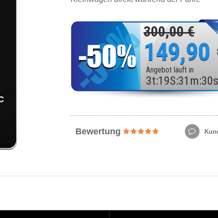
300,00 €
149,90
Angebot läuft in
3
t
:
19
S
:
31
m
:
28
Bewertung
Kund