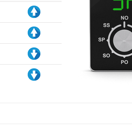
d
d
d
d