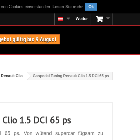
g von Cookies einverstanden.
Lesen Sie mehr
.
Ok
Weiter
ebot gültig bis 9 August
Renault Clio
Gaspedal Tuning Renault Clio 1.5 DCI 65 ps
Clio 1.5 DCI 65 ps
CI 65 ps. Von wütend supercar fügsam zu