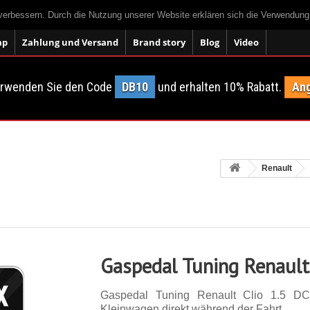
 verbessern. Durch die Nutzung unserer Website erklären sich die Verwendun
ap
Zahlung und Versand
Brand story
Blog
Video
erwenden Sie den Code
DB10
und erhalten 10% Rabatt.
Ang
Renault
Gaspedal Tuning Renault 
Gaspedal Tuning Renault Clio 1.5 D
Kleinwagen direkt während der Fahrt.