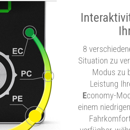
Interaktiv
Ih
8 verschieden
Situation zu ve
Modus zu b
Leistung Ih
E
conomy-Modu
einem niedrigen
Fahrkomfort.