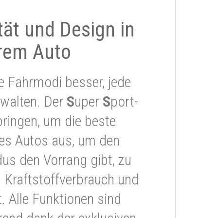
ität und Design in
rem Auto
e Fahrmodi besser, jede
rwalten. Der
S
uper
S
port-
ringen, um die beste
res Autos aus, um den
s den Vorrang gibt, zu
 Kraftstoffverbrauch und
 Alle Funktionen sind