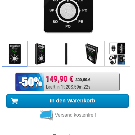
149,90 €
300,00 €
Läuft in
1
t
:
20
S
:
59
m
:
21
s
In den Warenkorb
Versand kostenfrei!