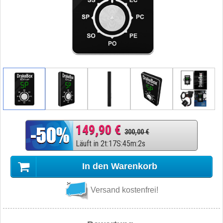
149,90 €
300,00 €
Läuft in
2
t
:
17
S
:
45
m
:
1
s
In den Warenkorb
Versand kostenfrei!