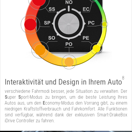
8
Interaktivität und Design in Ihrem Auto
verschiedene Fahrmodi besser, jede Situation zu verwalten. Der
S
uper
S
port-Modus zu bringen, um die beste Leistung Ihres
Autos aus, um den
E
conomy-Modus den Vorrang gibt, zu einem
niedrigen Kraftstoffverbrauch und Fahrkomfort. Alle Funktionen
sind verfügbar, während dank der exklusiven Smart-DrakeBox
iDrive Controller zu fahren.