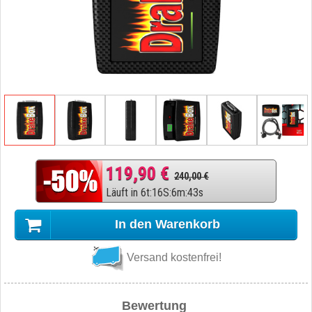
119,90 €
240,00 €
Läuft in
6
t
:
16
S
:
6
m
:
42
s
In den Warenkorb
Versand kostenfrei!
Bewertung