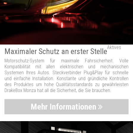
Aktives
Maximaler Schutz an erster Stelle
Motorschutz-System für maximale Fahrsicherheit. Volle
Kompatibilität mit allen elektrischen und mechanischen
Systemen Ihres Autos. Steckverbinder Plug&Play für schnelle
und einfache Installation. Konstante und gründliche Kontrollen
des Produktes um hohe Qualitätsstandards zu gewährleisten
DrakeBox Monza hat all die Sicherheit, die Sie brauchen.
Mehr Informationen