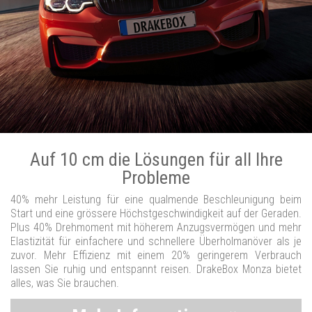
Auf 10 cm die Lösungen für all Ihre
Probleme
40% mehr Leistung für eine qualmende Beschleunigung beim
Start und eine grössere Höchstgeschwindigkeit auf der Geraden.
Plus 40% Drehmoment mit höherem Anzugsvermögen und mehr
Elastizität für einfachere und schnellere Überholmanöver als je
zuvor. Mehr Effizienz mit einem 20% geringerem Verbrauch
lassen Sie ruhig und entspannt reisen. DrakeBox Monza bietet
alles, was Sie brauchen.