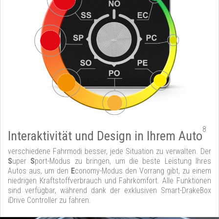
8
Interaktivität und Design in Ihrem Auto
verschiedene Fahrmodi besser, jede Situation zu verwalten. Der
S
uper
S
port-Modus zu bringen, um die beste Leistung Ihres
Autos aus, um den
E
conomy-Modus den Vorrang gibt, zu einem
niedrigen Kraftstoffverbrauch und Fahrkomfort. Alle Funktionen
sind verfügbar, während dank der exklusiven Smart-DrakeBox
iDrive Controller zu fahren.