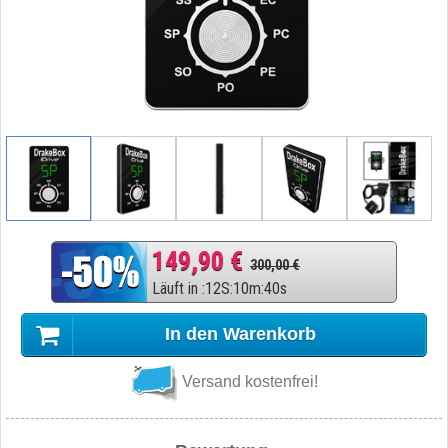
149,90 €
300,00 €
Läuft in
:
12
S
:
10
m
:
39
s
In den Warenkorb
Versand kostenfrei!