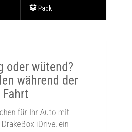
Pack
g oder wütend?
den während der
Fahrt
chen für Ihr Auto mit
 DrakeBox iDrive, ein