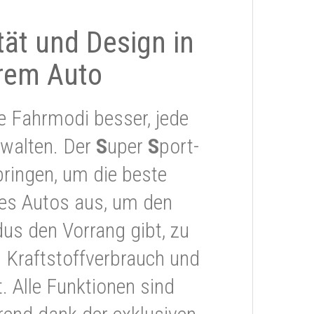
ität und Design in
rem Auto
e Fahrmodi besser, jede
rwalten. Der
S
uper
S
port-
ringen, um die beste
res Autos aus, um den
s den Vorrang gibt, zu
 Kraftstoffverbrauch und
 Alle Funktionen sind