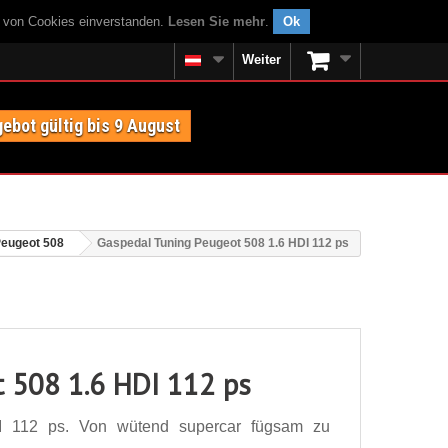
g von Cookies einverstanden.
Lesen Sie mehr
.
Ok
Weiter
ebot gültig bis 9 August
eugeot 508
Gaspedal Tuning Peugeot 508 1.6 HDI 112 ps
t 508 1.6 HDI 112 ps
I 112 ps. Von wütend supercar fügsam zu