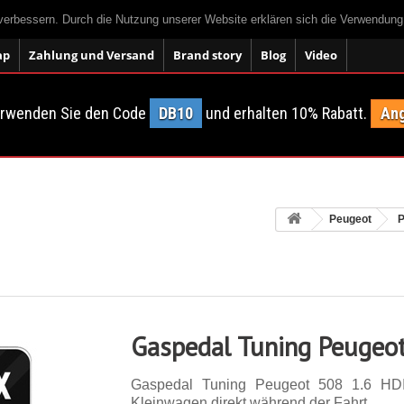
 verbessern. Durch die Nutzung unserer Website erklären sich die Verwendun
ap
Zahlung und Versand
Brand story
Blog
Video
erwenden Sie den Code
DB10
und erhalten 10% Rabatt.
Ang
Peugeot
P
Gaspedal Tuning Peugeo
Gaspedal Tuning Peugeot 508 1.6 HD
Kleinwagen direkt während der Fahrt.