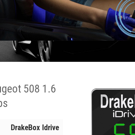
ugeot 508 1.6
ps
DrakeBox Idrive