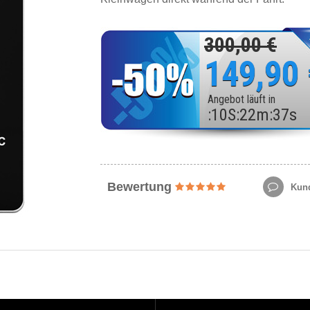
300,00 €
149,90
Angebot läuft in
:
10
S
:
22
m
:
35
s
Bewertung
Kund