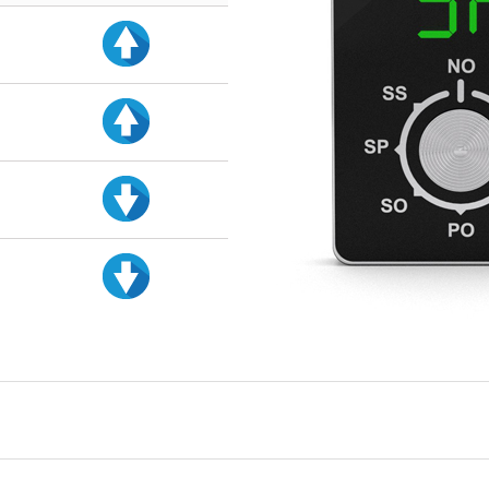
d
d
d
d