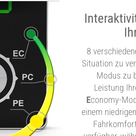
Interaktiv
Ih
8 verschieden
Situation zu ve
Modus zu b
Leistung Ih
E
conomy-Modu
einem niedrigen
Fahrkomfort.