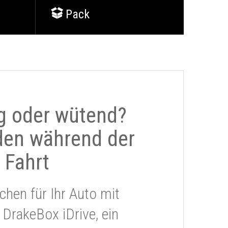
Pack
g oder wütend?
den während der
Fahrt
chen für Ihr Auto mit
 DrakeBox iDrive, ein