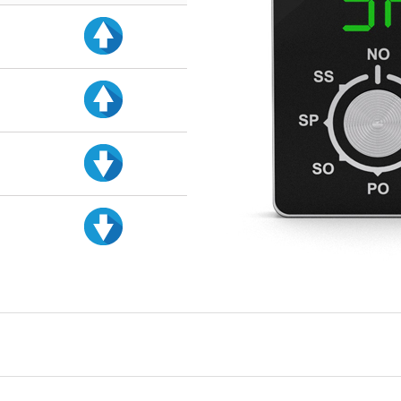
d
d
d
d