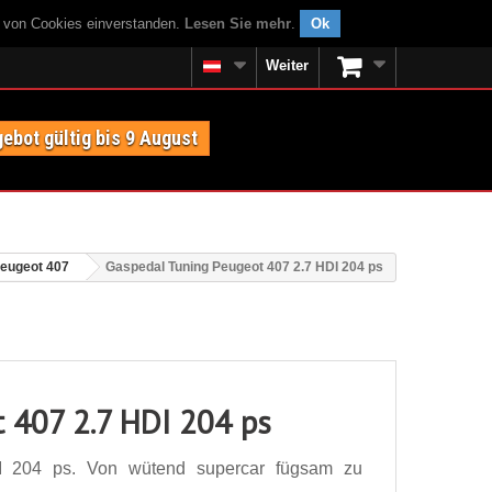
g von Cookies einverstanden.
Lesen Sie mehr
.
Ok
Weiter
ebot gültig bis 9 August
eugeot 407
Gaspedal Tuning Peugeot 407 2.7 HDI 204 ps
 407 2.7 HDI 204 ps
I 204 ps. Von wütend supercar fügsam zu