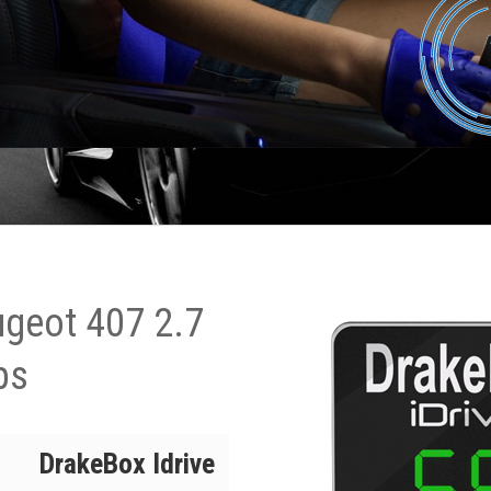
ugeot 407 2.7
ps
DrakeBox Idrive