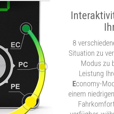
Interaktiv
Ih
8 verschieden
Situation zu ve
Modus zu b
Leistung Ih
E
conomy-Modu
einem niedrigen
Fahrkomfort.