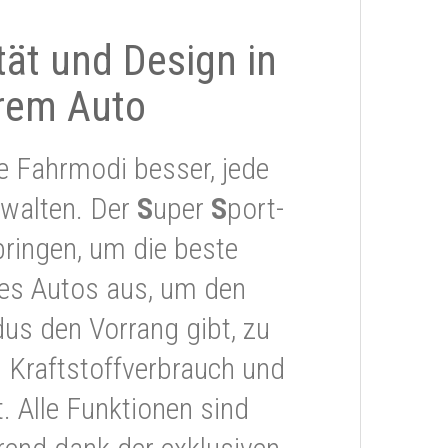
ität und Design in
rem Auto
e Fahrmodi besser, jede
rwalten. Der
S
uper
S
port-
ringen, um die beste
res Autos aus, um den
s den Vorrang gibt, zu
 Kraftstoffverbrauch und
 Alle Funktionen sind