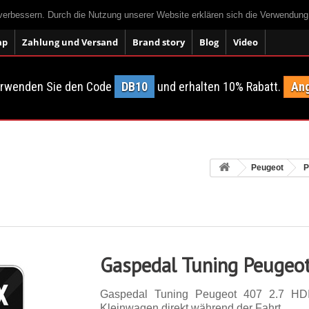
 verbessern. Durch die Nutzung unserer Website erklären sich die Verwendun
ap
Zahlung und Versand
Brand story
Blog
Video
erwenden Sie den Code
DB10
und erhalten 10% Rabatt.
Ang
Peugeot
P
Gaspedal Tuning Peugeot
Gaspedal Tuning Peugeot 407 2.7 HD
Kleinwagen direkt während der Fahrt.