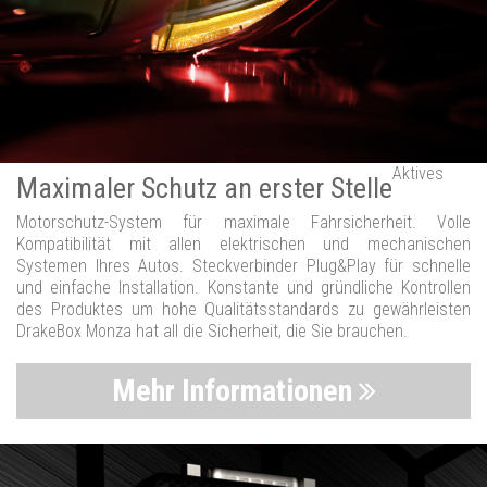
Aktives
Maximaler Schutz an erster Stelle
Motorschutz-System für maximale Fahrsicherheit. Volle
Kompatibilität mit allen elektrischen und mechanischen
Systemen Ihres Autos. Steckverbinder Plug&Play für schnelle
und einfache Installation. Konstante und gründliche Kontrollen
des Produktes um hohe Qualitätsstandards zu gewährleisten
DrakeBox Monza hat all die Sicherheit, die Sie brauchen.
Mehr Informationen