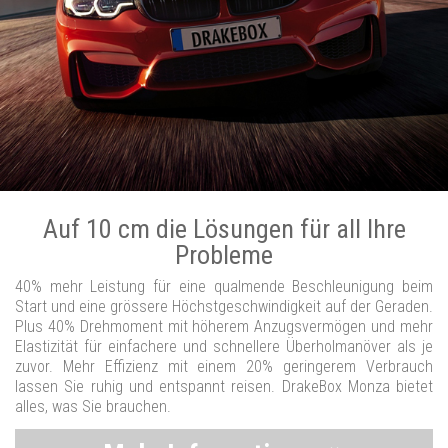
Auf 10 cm die Lösungen für all Ihre
Probleme
40% mehr Leistung für eine qualmende Beschleunigung beim
Start und eine grössere Höchstgeschwindigkeit auf der Geraden.
Plus 40% Drehmoment mit höherem Anzugsvermögen und mehr
Elastizität für einfachere und schnellere Überholmanöver als je
zuvor. Mehr Effizienz mit einem 20% geringerem Verbrauch
lassen Sie ruhig und entspannt reisen. DrakeBox Monza bietet
alles, was Sie brauchen.