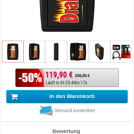
119,90 €
240,00 €
Läuft in
6
t
:
5
S
:
44
m
:
16
s
In den Warenkorb
Versand kostenfrei!
Bewertung