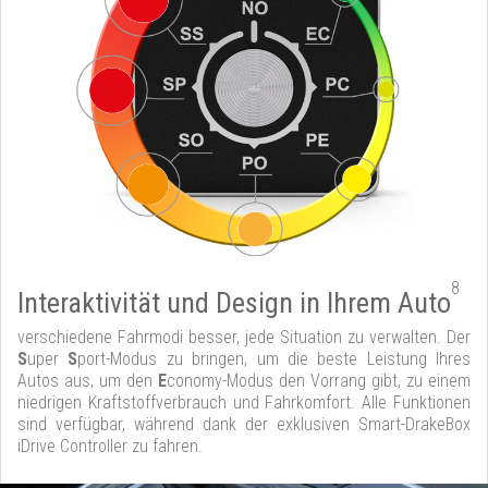
8
Interaktivität und Design in Ihrem Auto
verschiedene Fahrmodi besser, jede Situation zu verwalten. Der
S
uper
S
port-Modus zu bringen, um die beste Leistung Ihres
Autos aus, um den
E
conomy-Modus den Vorrang gibt, zu einem
niedrigen Kraftstoffverbrauch und Fahrkomfort. Alle Funktionen
sind verfügbar, während dank der exklusiven Smart-DrakeBox
iDrive Controller zu fahren.