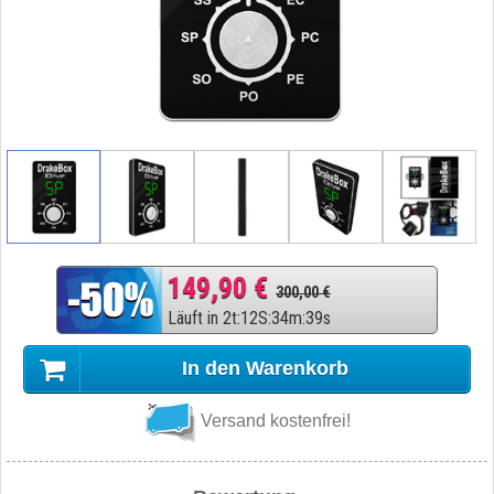
149,90 €
300,00 €
Läuft in
2
t
:
12
S
:
34
m
:
38
s
In den Warenkorb
Versand kostenfrei!