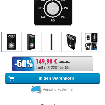
149,90 €
300,00 €
Läuft in
2
t
:
22
S
:
47
m
:
54
s
In den Warenkorb
Versand kostenfrei!