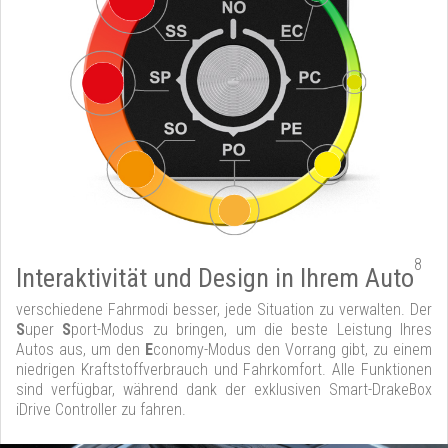
8
Interaktivität und Design in Ihrem Auto
verschiedene Fahrmodi besser, jede Situation zu verwalten. Der
S
uper
S
port-Modus zu bringen, um die beste Leistung Ihres
Autos aus, um den
E
conomy-Modus den Vorrang gibt, zu einem
niedrigen Kraftstoffverbrauch und Fahrkomfort. Alle Funktionen
sind verfügbar, während dank der exklusiven Smart-DrakeBox
iDrive Controller zu fahren.