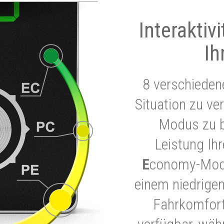
Interaktiv
Ih
8 verschieden
Situation zu ve
Modus zu b
Leistung Ih
E
conomy-Modu
einem niedrigen
Fahrkomfort.