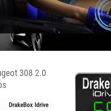
ugeot 308 2.0
ps
DrakeBox Idrive