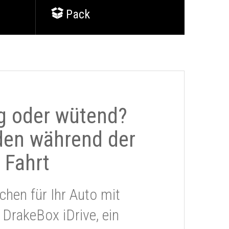
Pack
g oder wütend?
den während der
Fahrt
chen für Ihr Auto mit
 DrakeBox iDrive, ein