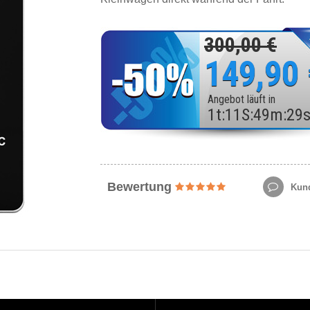
300,00 €
149,90
Angebot läuft in
1
t
:
11
S
:
49
m
:
27
Bewertung
Kund