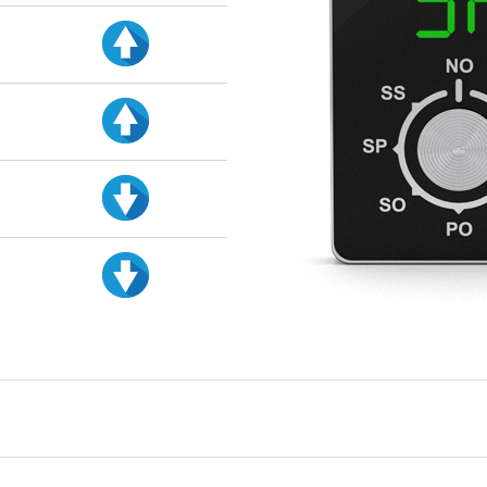
d
d
d
d