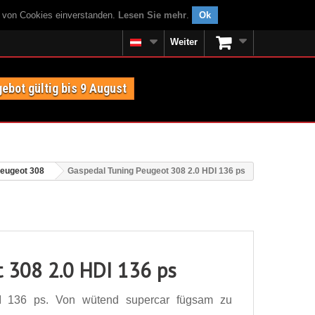
g von Cookies einverstanden.
Lesen Sie mehr
.
Ok
Weiter
ebot gültig bis 9 August
eugeot 308
Gaspedal Tuning Peugeot 308 2.0 HDI 136 ps
t 308 2.0 HDI 136 ps
I 136 ps. Von wütend supercar fügsam zu