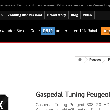
 verbessern. Durch die Nutzung unserer Website erklären sich die Verwendun
ap
Zahlung und Versand
Brand story
Blog
Video
erwenden Sie den Code
DB10
und erhalten 10% Rabatt.
Ang
Peugeot
P
Gaspedal Tuning Peugeo
Gaspedal Tuning Peugeot 308 2.0 HD
Kleinwagen direkt während der Fahrt.