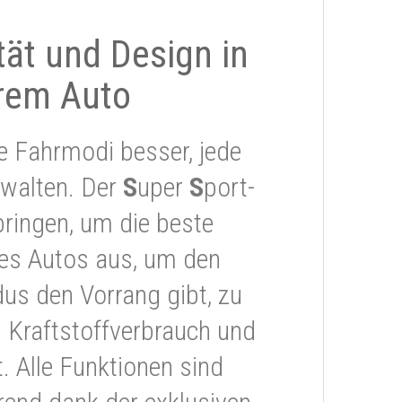
ität und Design in
rem Auto
e Fahrmodi besser, jede
rwalten. Der
S
uper
S
port-
ringen, um die beste
res Autos aus, um den
s den Vorrang gibt, zu
 Kraftstoffverbrauch und
 Alle Funktionen sind