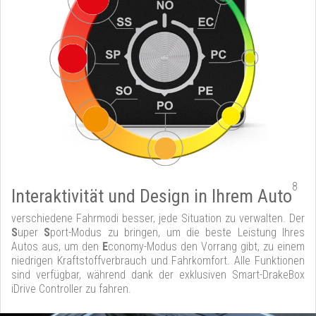
8
Interaktivität und Design in Ihrem Auto
verschiedene Fahrmodi besser, jede Situation zu verwalten. Der
S
uper
S
port-Modus zu bringen, um die beste Leistung Ihres
Autos aus, um den
E
conomy-Modus den Vorrang gibt, zu einem
niedrigen Kraftstoffverbrauch und Fahrkomfort. Alle Funktionen
sind verfügbar, während dank der exklusiven Smart-DrakeBox
iDrive Controller zu fahren.