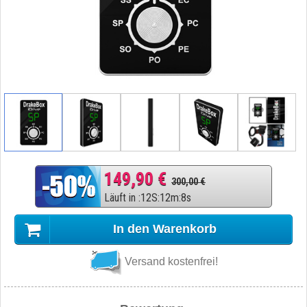
149,90 €
300,00 €
Läuft in
:
12
S
:
12
m
:
7
s
In den Warenkorb
Versand kostenfrei!