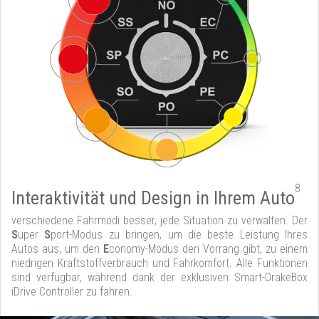
8
Interaktivität und Design in Ihrem Auto
verschiedene Fahrmodi besser, jede Situation zu verwalten. Der
S
uper
S
port-Modus zu bringen, um die beste Leistung Ihres
Autos aus, um den
E
conomy-Modus den Vorrang gibt, zu einem
niedrigen Kraftstoffverbrauch und Fahrkomfort. Alle Funktionen
sind verfügbar, während dank der exklusiven Smart-DrakeBox
iDrive Controller zu fahren.