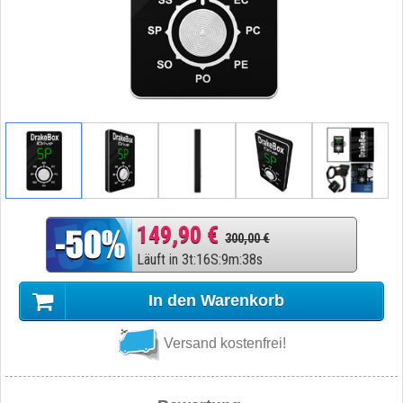
149,90 €
300,00 €
Läuft in
3
t
:
16
S
:
9
m
:
37
s
In den Warenkorb
Versand kostenfrei!