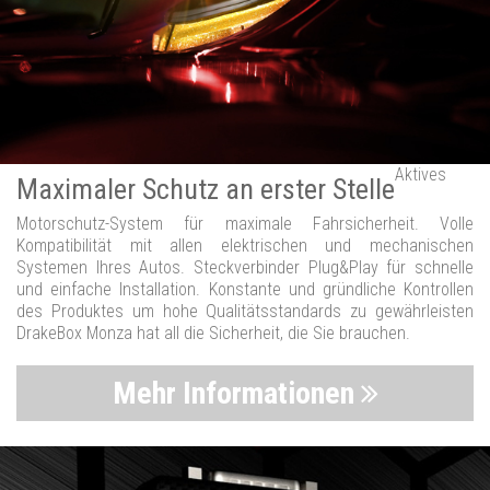
Aktives
Maximaler Schutz an erster Stelle
Motorschutz-System für maximale Fahrsicherheit. Volle
Kompatibilität mit allen elektrischen und mechanischen
Systemen Ihres Autos. Steckverbinder Plug&Play für schnelle
und einfache Installation. Konstante und gründliche Kontrollen
des Produktes um hohe Qualitätsstandards zu gewährleisten
DrakeBox Monza hat all die Sicherheit, die Sie brauchen.
Mehr Informationen