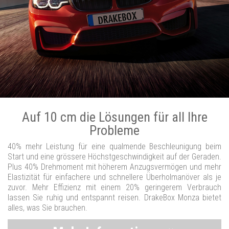
Auf 10 cm die Lösungen für all Ihre
Probleme
40% mehr Leistung für eine qualmende Beschleunigung beim
Start und eine grössere Höchstgeschwindigkeit auf der Geraden.
Plus 40% Drehmoment mit höherem Anzugsvermögen und mehr
Elastizität für einfachere und schnellere Überholmanöver als je
zuvor. Mehr Effizienz mit einem 20% geringerem Verbrauch
lassen Sie ruhig und entspannt reisen. DrakeBox Monza bietet
alles, was Sie brauchen.