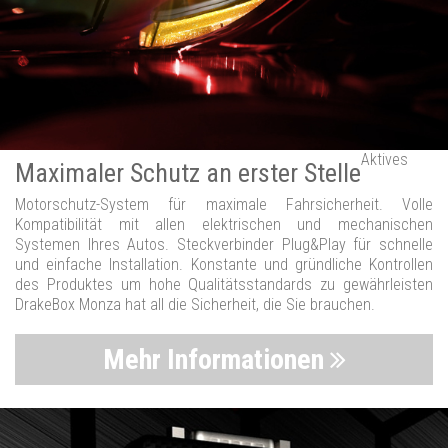
Aktives
Maximaler Schutz an erster Stelle
Motorschutz-System für maximale Fahrsicherheit. Volle
Kompatibilität mit allen elektrischen und mechanischen
Systemen Ihres Autos. Steckverbinder Plug&Play für schnelle
und einfache Installation. Konstante und gründliche Kontrollen
des Produktes um hohe Qualitätsstandards zu gewährleisten
DrakeBox Monza hat all die Sicherheit, die Sie brauchen.
Mehr Informationen