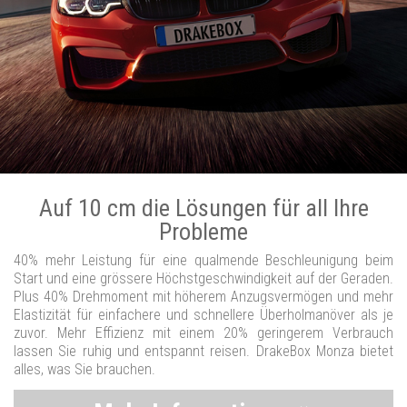
Auf 10 cm die Lösungen für all Ihre
Probleme
40% mehr Leistung für eine qualmende Beschleunigung beim
Start und eine grössere Höchstgeschwindigkeit auf der Geraden.
Plus 40% Drehmoment mit höherem Anzugsvermögen und mehr
Elastizität für einfachere und schnellere Überholmanöver als je
zuvor. Mehr Effizienz mit einem 20% geringerem Verbrauch
lassen Sie ruhig und entspannt reisen. DrakeBox Monza bietet
alles, was Sie brauchen.