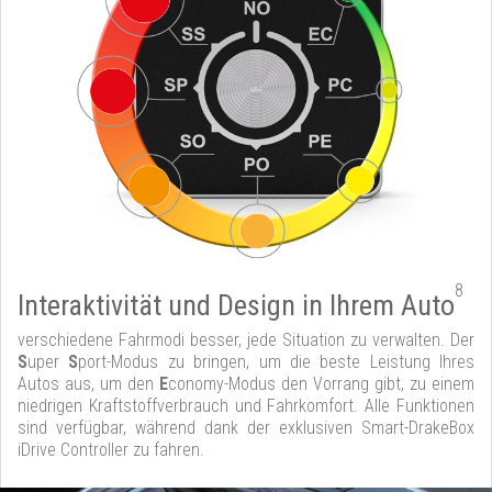
8
Interaktivität und Design in Ihrem Auto
verschiedene Fahrmodi besser, jede Situation zu verwalten. Der
S
uper
S
port-Modus zu bringen, um die beste Leistung Ihres
Autos aus, um den
E
conomy-Modus den Vorrang gibt, zu einem
niedrigen Kraftstoffverbrauch und Fahrkomfort. Alle Funktionen
sind verfügbar, während dank der exklusiven Smart-DrakeBox
iDrive Controller zu fahren.