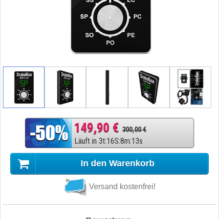
149,90 €
300,00 €
Läuft in
3
t
:
16
S
:
8
m
:
12
s
In den Warenkorb
Versand kostenfrei!