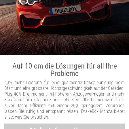
Auf 10 cm die Lösungen für all Ihre
Probleme
40% mehr Leistung für eine qualmende Beschleunigung beim
Start und eine grössere Höchstgeschwindigkeit auf der Geraden.
Plus 40% Drehmoment mit höherem Anzugsvermögen und mehr
Elastizität für einfachere und schnellere Überholmanöver als je
zuvor. Mehr Effizienz mit einem 20% geringerem Verbrauch
lassen Sie ruhig und entspannt reisen. DrakeBox Monza bietet
alles, was Sie brauchen.