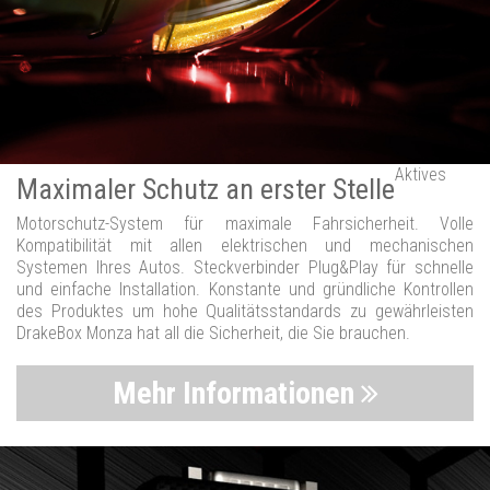
Aktives
Maximaler Schutz an erster Stelle
Motorschutz-System für maximale Fahrsicherheit. Volle
Kompatibilität mit allen elektrischen und mechanischen
Systemen Ihres Autos. Steckverbinder Plug&Play für schnelle
und einfache Installation. Konstante und gründliche Kontrollen
des Produktes um hohe Qualitätsstandards zu gewährleisten
DrakeBox Monza hat all die Sicherheit, die Sie brauchen.
Mehr Informationen