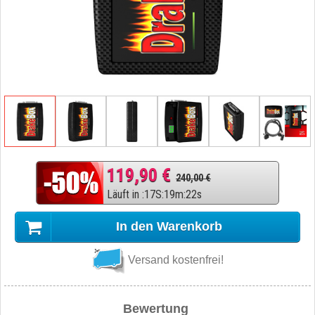
119,90 €
240,00 €
Läuft in
:
17
S
:
19
m
:
21
s
In den Warenkorb
Versand kostenfrei!
Bewertung