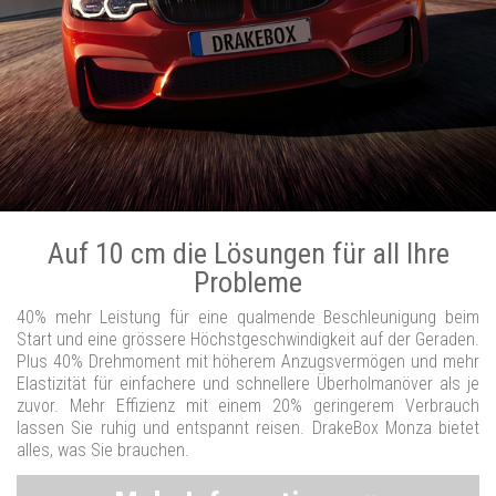
Auf 10 cm die Lösungen für all Ihre
Probleme
40% mehr Leistung für eine qualmende Beschleunigung beim
Start und eine grössere Höchstgeschwindigkeit auf der Geraden.
Plus 40% Drehmoment mit höherem Anzugsvermögen und mehr
Elastizität für einfachere und schnellere Überholmanöver als je
zuvor. Mehr Effizienz mit einem 20% geringerem Verbrauch
lassen Sie ruhig und entspannt reisen. DrakeBox Monza bietet
alles, was Sie brauchen.