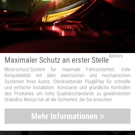
Aktives
Maximaler Schutz an erster Stelle
Motorschutz-System für maximale Fahrsicherheit. Volle
Kompatibilität mit allen elektrischen und mechanischen
Systemen Ihres Autos. Steckverbinder Plug&Play für schnelle
und einfache Installation. Konstante und gründliche Kontrollen
des Produktes um hohe Qualitätsstandards zu gewährleisten
DrakeBox Monza hat all die Sicherheit, die Sie brauchen.
Mehr Informationen