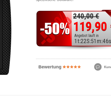
240,00 €
119,90
Angebot läuft in
1
t
:
22
S
:
51
m
:
44
Bewertung
Kund