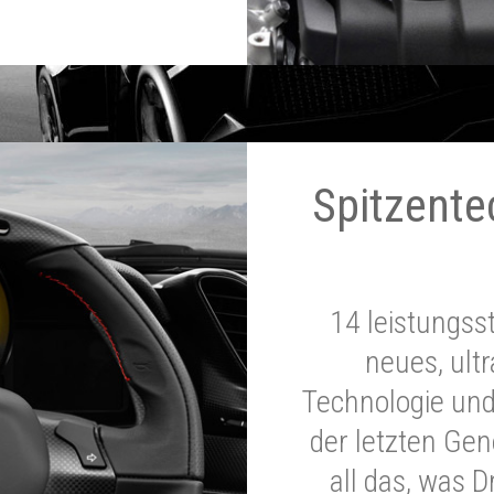
Spitzente
14 leistungss
neues, ultr
Technologie und
der letzten Ge
all das, was 