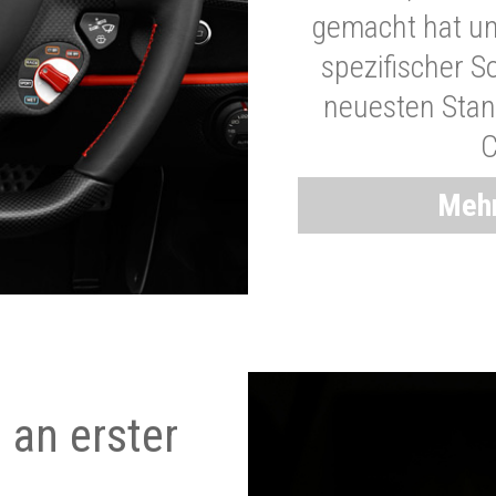
gemacht hat und
spezifischer S
neuesten Stand
C
Mehr
 an erster