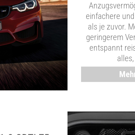
Anzugsvermöge
einfachere und
als je zuvor. 
geringerem Ver
entspannt rei
alles
Mehr