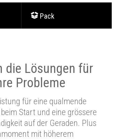
Pack
 die Lösungen für
Ihre Probleme
stung für eine qualmende
beim Start und eine grössere
igkeit auf der Geraden. Plus
hmoment mit höherem