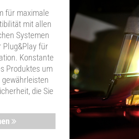
m für maximale
bilität mit allen
schen Systemen
r Plug&Play für
lation. Konstante
es Produktes um
 gewährleisten
cherheit, die Sie
nen