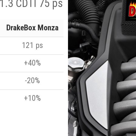
1.3 CDTI 75 ps
DrakeBox Monza
121 ps
+40%
-20%
+10%