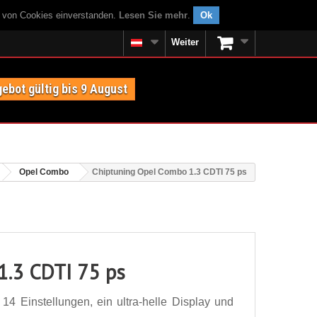
g von Cookies einverstanden.
Lesen Sie mehr
.
Ok
Weiter
ebot gültig bis 9 August
Opel Combo
Chiptuning Opel Combo 1.3 CDTI 75 ps
1.3 CDTI 75 ps
4 Einstellungen, ein ultra-helle Display und