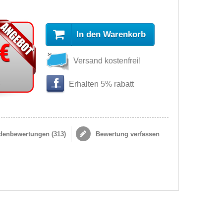
In den Warenkorb
 €
Versand kostenfrei!
s
Erhalten 5% rabatt
enbewertungen (
313
)
Bewertung verfassen