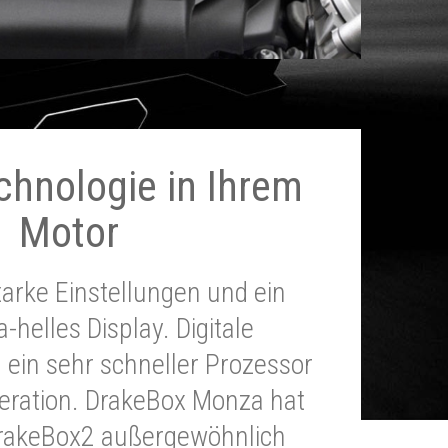
chnologie in Ihrem
Motor
tarke Einstellungen und ein
a-helles Display. Digitale
 ein sehr schneller Prozessor
neration. DrakeBox Monza hat
DrakeBox2 außergewöhnlich