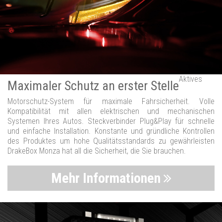
Aktives
Maximaler Schutz an erster Stelle
Motorschutz-System für maximale Fahrsicherheit. Volle
Kompatibilität mit allen elektrischen und mechanischen
Systemen Ihres Autos. Steckverbinder Plug&Play für schnelle
und einfache Installation. Konstante und gründliche Kontrollen
des Produktes um hohe Qualitätsstandards zu gewährleisten
DrakeBox Monza hat all die Sicherheit, die Sie brauchen.
Mehr Informationen