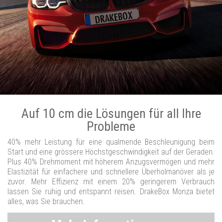
Auf 10 cm die Lösungen für all Ihre
Probleme
40% mehr Leistung für eine qualmende Beschleunigung beim
Start und eine grössere Höchstgeschwindigkeit auf der Geraden.
Plus 40% Drehmoment mit höherem Anzugsvermögen und mehr
Elastizität für einfachere und schnellere Überholmanöver als je
zuvor. Mehr Effizienz mit einem 20% geringerem Verbrauch
lassen Sie ruhig und entspannt reisen. DrakeBox Monza bietet
alles, was Sie brauchen.