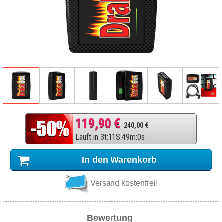
119,90 €
240,00 €
Läuft in
3
t
:
11
S
:
48
m
:
59
s
In den Warenkorb
Versand kostenfrei!
Bewertung