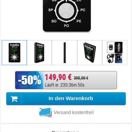
149,90 €
300,00 €
Läuft in
:
23
S
:
36
m
:
49
s
In den Warenkorb
Versand kostenfrei!