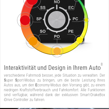
8
Interaktivität und Design in Ihrem Auto
verschiedene Fahrmodi besser, jede Situation zu verwalten. Der
S
uper
S
port-Modus zu bringen, um die beste Leistung Ihres
Autos aus, um den
E
conomy-Modus den Vorrang gibt, zu einem
niedrigen Kraftstoffverbrauch und Fahrkomfort. Alle Funktionen
sind verfügbar, während dank der exklusiven Smart-DrakeBox
iDrive Controller zu fahren.