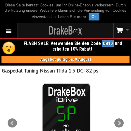
Diese Seite benutzt Cookies, um Ihr Online-Erlebnis verbessern. Durch
die Nutzung unserer Website erklären sich die Verwendung von Cookies
einverstanden.
Lesen Sie mehr
.
Ok
FLASH SALE: Verwenden Sie den Code
und
DB10
erhalten 10% Rabatt.
Angebot gültig bis 9 August
Gaspedal Tuning Nissan Tiida 1.5 DCI 82 ps