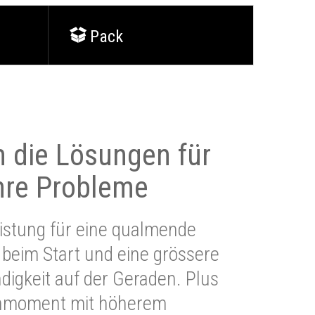
Pack
 die Lösungen für
Ihre Probleme
stung für eine qualmende
beim Start und eine grössere
igkeit auf der Geraden. Plus
hmoment mit höherem