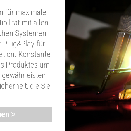
m für maximale
bilität mit allen
schen Systemen
r Plug&Play für
lation. Konstante
es Produktes um
 gewährleisten
cherheit, die Sie
nen