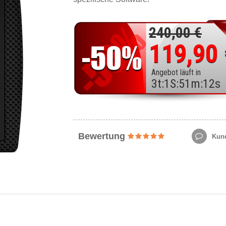
240,00 €
119,90
Angebot läuft in
3
t
:
1
S
:
51
m
:
11
s
Bewertung
Kund