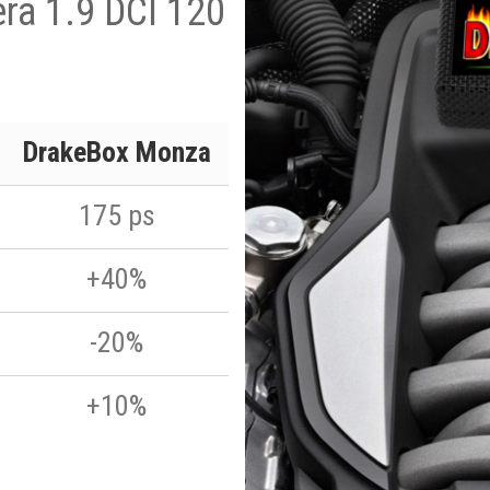
ra 1.9 DCI 120
DrakeBox Monza
175 ps
+40%
-20%
+10%