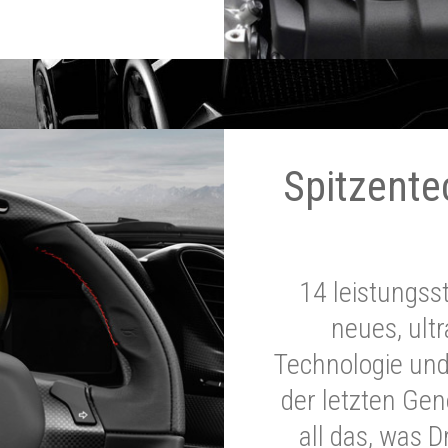
Spitzente
14 leistungss
neues, ultr
Technologie und
der letzten Ge
all das, was 