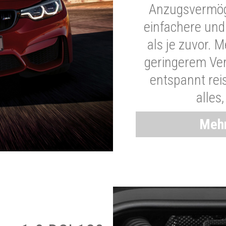
Anzugsvermöge
einfachere und
als je zuvor. 
geringerem Ver
entspannt rei
alles
Mehr