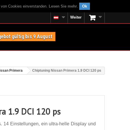
g von Cookies einverstanden.
Lesen Sie mehr
.
Ok
Weiter
ebot gültig bis 9 August
issan Primera
Chiptuning Nissan Primera 1.9 DCI 120 ps
ra 1.9 DCI 120 ps
 14 Einstellungen, ein ultra-helle Display und