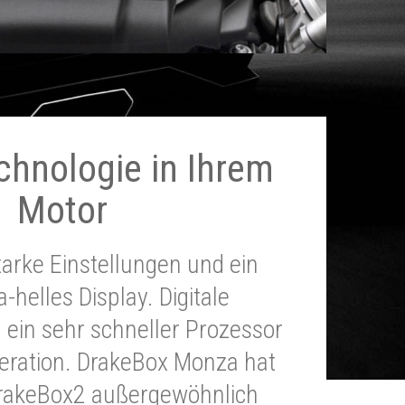
chnologie in Ihrem
Motor
tarke Einstellungen und ein
a-helles Display. Digitale
 ein sehr schneller Prozessor
neration. DrakeBox Monza hat
DrakeBox2 außergewöhnlich