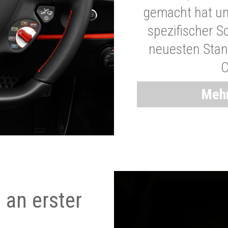
gemacht hat und
spezifischer S
neuesten Stand
C
Mehr
 an erster