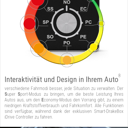
8
Interaktivität und Design in Ihrem Auto
verschiedene Fahrmodi besser, jede Situation zu verwalten. Der
S
uper
S
port-Modus zu bringen, um die beste Leistung Ihres
Autos aus, um den
E
conomy-Modus den Vorrang gibt, zu einem
niedrigen Kraftstoffverbrauch und Fahrkomfort. Alle Funktionen
sind verfügbar, während dank der exklusiven Smart-DrakeBox
iDrive Controller zu fahren.