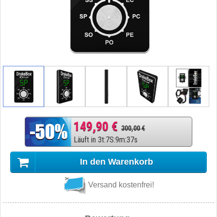
149,90 €
300,00 €
Läuft in
3
t
:
7
S
:
9
m
:
36
s
In den Warenkorb
Versand kostenfrei!