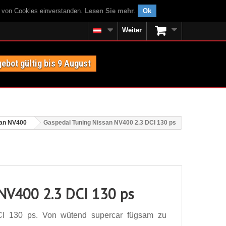
g von Cookies einverstanden.
Lesen Sie mehr
.
Ok
Weiter
ebot gültig bis 9 August
an NV400
Gaspedal Tuning Nissan NV400 2.3 DCI 130 ps
 NV400 2.3 DCI 130 ps
I 130 ps. Von wütend supercar fügsam zu