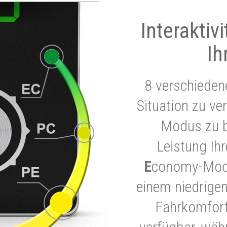
Interaktiv
Ih
8 verschieden
Situation zu ve
Modus zu b
Leistung Ih
E
conomy-Modu
einem niedrigen
Fahrkomfort.