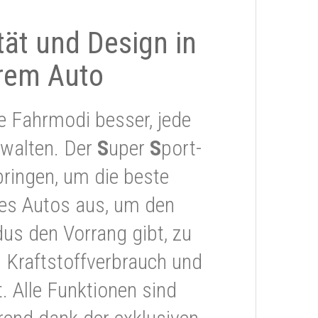
ität und Design in
rem Auto
e Fahrmodi besser, jede
rwalten. Der
S
uper
S
port-
ringen, um die beste
res Autos aus, um den
s den Vorrang gibt, zu
 Kraftstoffverbrauch und
 Alle Funktionen sind