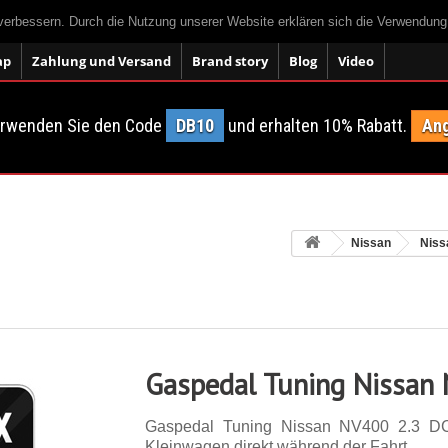
 verbessern. Durch die Nutzung unserer Website erklären sich die Verwendun
ap
Zahlung und Versand
Brand story
Blog
Video
erwenden Sie den Code
DB10
und erhalten 10% Rabatt.
Ang
Nissan
Niss
Gaspedal Tuning Nissan
Gaspedal Tuning Nissan NV400 2.3 DC
Kleinwagen direkt während der Fahrt.