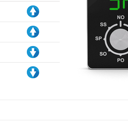
d
d
d
d