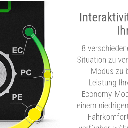
Interaktiv
Ih
8 verschieden
Situation zu ve
Modus zu b
Leistung Ih
E
conomy-Modu
einem niedrigen
Fahrkomfort.