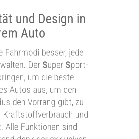
ität und Design in
rem Auto
e Fahrmodi besser, jede
rwalten. Der
S
uper
S
port-
ringen, um die beste
res Autos aus, um den
s den Vorrang gibt, zu
 Kraftstoffverbrauch und
 Alle Funktionen sind