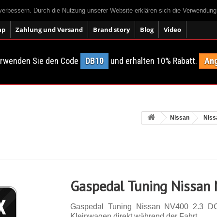
 verbessern. Durch die Nutzung unserer Website erklären sich die Verwendun
ap
Zahlung und Versand
Brand story
Blog
Video
erwenden Sie den Code
DB10
und erhalten 10% Rabatt.
Ang
Nissan
Niss
Gaspedal Tuning Nissan
Gaspedal Tuning Nissan NV400 2.3 DC
Kleinwagen direkt während der Fahrt.