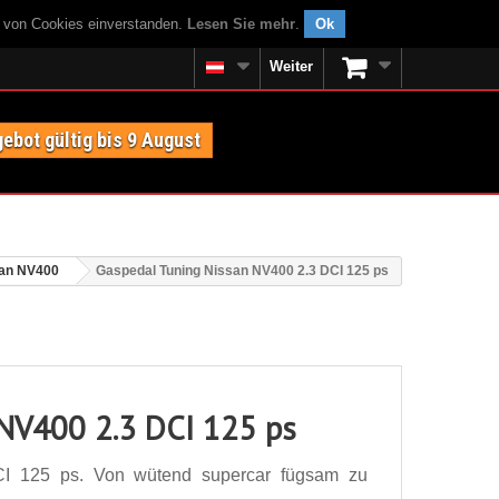
g von Cookies einverstanden.
Lesen Sie mehr
.
Ok
Weiter
ebot gültig bis 9 August
an NV400
Gaspedal Tuning Nissan NV400 2.3 DCI 125 ps
 NV400 2.3 DCI 125 ps
I 125 ps. Von wütend supercar fügsam zu