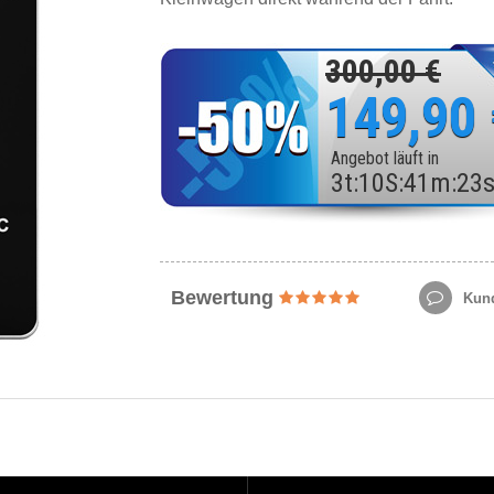
300,00 €
149,90
Angebot läuft in
3
t
:
10
S
:
41
m
:
21
Bewertung
Kund