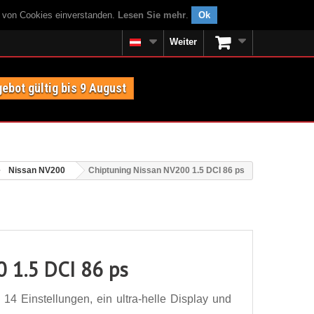
g von Cookies einverstanden.
Lesen Sie mehr
.
Ok
Weiter
ebot gültig bis 9 August
Nissan NV200
Chiptuning Nissan NV200 1.5 DCI 86 ps
 1.5 DCI 86 ps
4 Einstellungen, ein ultra-helle Display und