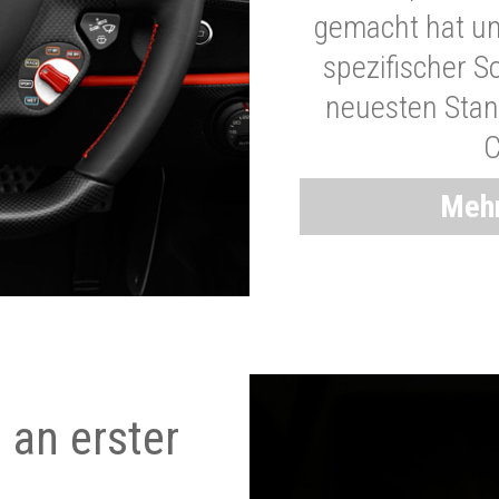
gemacht hat und
spezifischer S
neuesten Stand
C
Mehr
 an erster