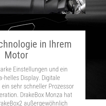
chnologie in Ihrem
Motor
tarke Einstellungen und ein
a-helles Display. Digitale
 ein sehr schneller Prozessor
neration. DrakeBox Monza hat
DrakeBox2 außergewöhnlich