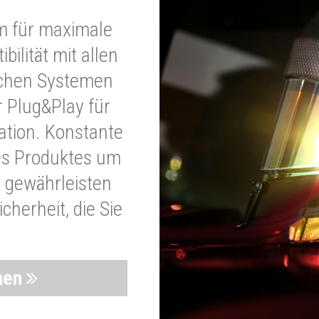
m für maximale
bilität mit allen
schen Systemen
r Plug&Play für
lation. Konstante
es Produktes um
 gewährleisten
cherheit, die Sie
nen