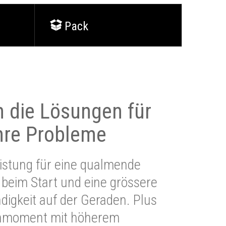
Pack
 die Lösungen für
Ihre Probleme
stung für eine qualmende
beim Start und eine grössere
igkeit auf der Geraden. Plus
hmoment mit höherem