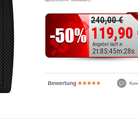
240,00 €
119,90
Angebot läuft in
2
t
:
8
S
:
45
m
:
27
s
Bewertung
Kund