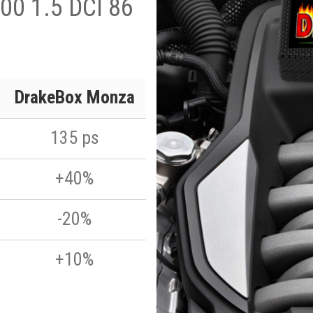
00 1.5 DCI 86
DrakeBox Monza
135 ps
+40%
-20%
+10%