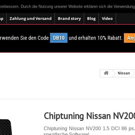
 verbessern. Durch die Nutzung unserer Website erklären sich die Verwendun
ap
Zahlung und Versand
Brand story
Blog
Video
erwenden Sie den Code
DB10
und erhalten 10% Rabatt.
Ang
Nissan
Chiptuning Nissan NV200
Chiptuning Nissan NV200 1.5 DCI 86 ps. 1
spezifische Software!