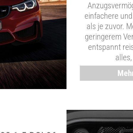
Anzugsvermöge
einfachere und
als je zuvor. 
geringerem Ver
entspannt rei
alles
Mehr