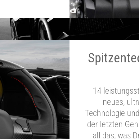
Spitzente
14 leistungss
neues, ultr
Technologie und
der letzten Ge
all das, was 