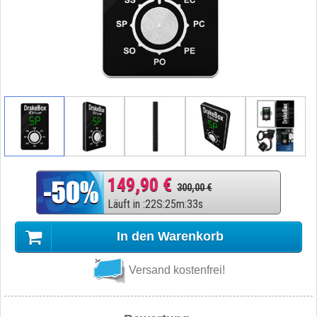
149,90 €
300,00 €
Läuft in
:
22
S
:
25
m
:
32
s
In den Warenkorb
Versand kostenfrei!