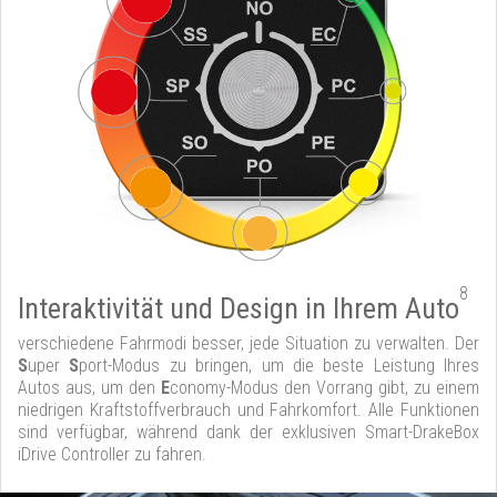
8
Interaktivität und Design in Ihrem Auto
verschiedene Fahrmodi besser, jede Situation zu verwalten. Der
S
uper
S
port-Modus zu bringen, um die beste Leistung Ihres
Autos aus, um den
E
conomy-Modus den Vorrang gibt, zu einem
niedrigen Kraftstoffverbrauch und Fahrkomfort. Alle Funktionen
sind verfügbar, während dank der exklusiven Smart-DrakeBox
iDrive Controller zu fahren.