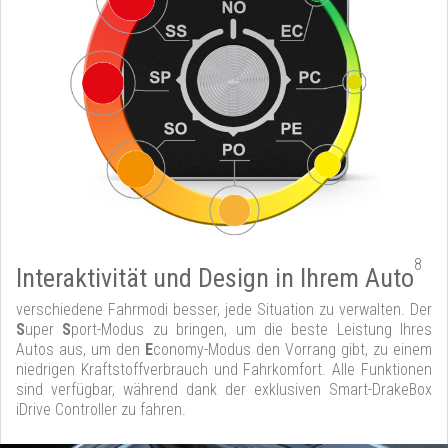
8
Interaktivität und Design in Ihrem Auto
verschiedene Fahrmodi besser, jede Situation zu verwalten. Der
S
uper
S
port-Modus zu bringen, um die beste Leistung Ihres
Autos aus, um den
E
conomy-Modus den Vorrang gibt, zu einem
niedrigen Kraftstoffverbrauch und Fahrkomfort. Alle Funktionen
sind verfügbar, während dank der exklusiven Smart-DrakeBox
iDrive Controller zu fahren.