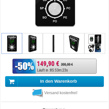
149,90 €
300,00 €
Läuft in
:
8
S
:
53
m
:
22
s
In den Warenkorb
Versand kostenfrei!